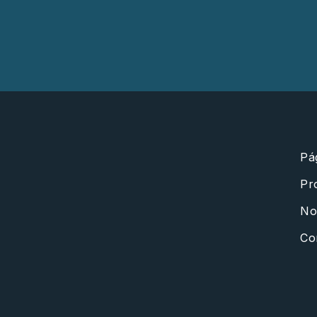
m
Pág
Pr
Not
Co