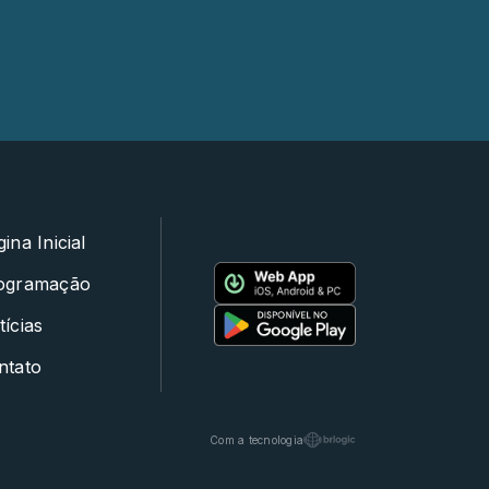
ina Inicial
ogramação
ícias
ntato
Com a tecnologia