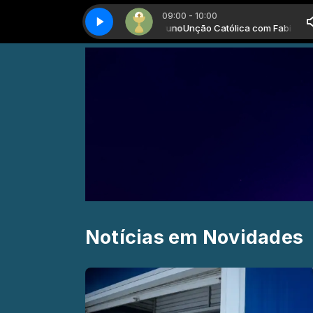
09:00 - 10:00
Unção Católica com Fabio Bruno
Unção católica - Parte 1
Unção católica - Parte 1
Unção Católica com Fabio Bruno
Notícias em Novidades