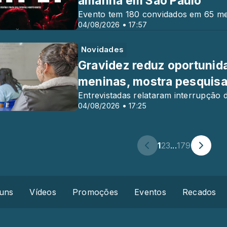
amanhã em São Paulo
Evento tem 180 convidados em 65 me
04/08/2026 • 17:57
Novidades
Gravidez reduz oportunid
meninas, mostra pesquis
Entrevistadas relataram interrupção 
04/08/2026 • 17:25
1
2
3
...
179
uns
Vídeos
Promoções
Eventos
Recados