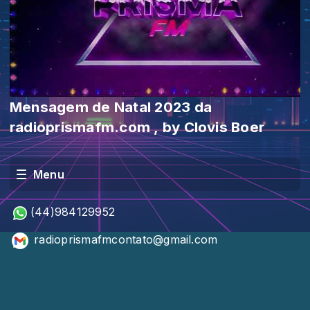
Mensagem de Natal 2023 da
radioprismafm.com , by Clovis Boer
Menu
(44)984129952
radioprismafmcontato@gmail.com