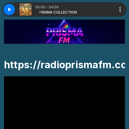
00:00 - 04:00
r o oco
m DUDU FRANÇA
PRISMA COLLECTION
Raimundos Eu quero ver o oco
RAIZES & CAÇÕES com DUDU FRANÇA
https://radioprismafm.c