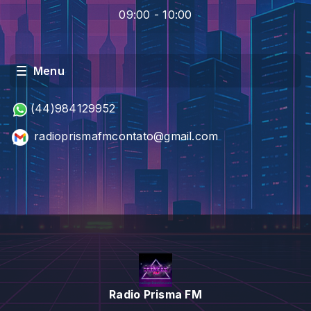
09:00 - 10:00
Menu
(44)984129952
radioprismafmcontato@gmail.com
Radio Prisma FM