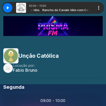
10:00 - 11:00
o Véio com Cavalo Véio
L04 (4)
Musica com Clovis Boer
Rancho do Cavalo Véio com Cavalo Véio
Programa-RCV-BL04 (4)
Almoçando com Musica com Clovis Boer
Unção Católica
Locução por:
Fabio Bruno
Segunda
09:00 - 10:00