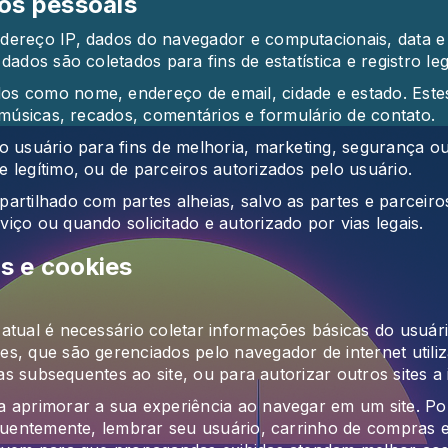
os pessoais
dereço IP, dados do navegador e computacionais, data e
ados são coletados para fins de estatística e registro leg
os como nome, endereço de email, cidade e estado. Este
 músicas, recados, comentários e formulário de contato.
 usuário para fins de melhoria, marketing, segurança ou r
 legítimo, ou de parceiros autorizados pelo usuário.
artilhado com partes alheias, salvo as partes e parceir
iço ou quando solicitado e autorizado por vias legais.
s e cookies
tual é necessário coletar informações básicas do usuário
s, que são gerenciados pelo navegador de internet utili
tas subsequentes ao site, ou para autorizar outros sites a i
a aprimorar a sua experiência ao navegar em um site. P
equentemente, lembrar seu usuário, carrinho de compras 