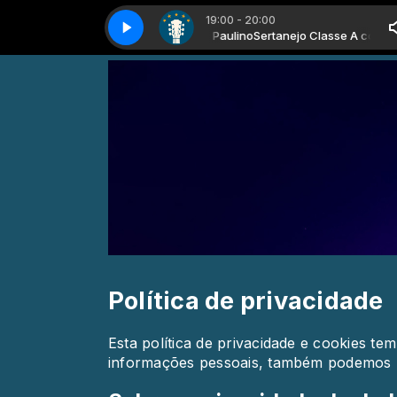
19:00 - 20:00
Sertanejo Classe A com Beto Paulino
Sertanejo classe A - Parte 1
Sertanejo classe A - Parte 1
Sertanejo Classe A com Beto Pauli
Política de privacidade
Esta política de privacidade e cookies t
informações pessoais, também podemos u