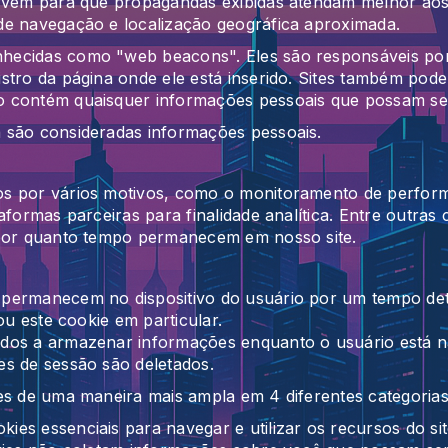
ervem para que propagandas exibidas atendam melhor aos
de navegação e localização geográfica aproximada.
ecidas como "web beacons". Eles são responsáveis por c
stro da página onde ele está inserido. Sites também pod
 contém quaisquer informações pessoais que possam ser u
 são consideradas informações pessoais.
os por vários motivos, como o monitoramento de perform
aformas parceiras para finalidade analítica. Entre outras 
 por quanto tempo permanecem em nosso site.
permanecem no dispositivo do usuário por um tempo det
ou este cookie em particular.
dos a armazenar informações enquanto o usuário está na
es de sessão são deletados.
ies de uma maneira mais ampla em 4 diferentes categoria
kies essenciais para navegar e utilizar os recursos do s