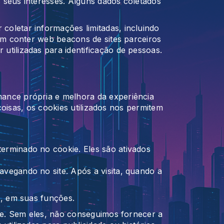
 seus interesses. Alguns dados coletados
oletar informações limitadas, incluindo
em conter web beacons de sites parceiros
tilizadas para identificação de pessoas.
ance própria e melhora da experiência
coisas, os cookies utilizados nos permitem
erminado no cookie. Eles são ativados
vegando no site. Após a visita, quando a
s, em suas funções.
ite. Sem eles, não conseguimos fornecer a