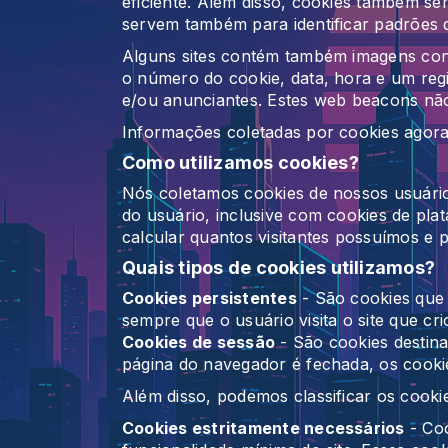
eficiente. Além disso, cookies também s
servem também para identificar padrões 
Alguns sites contém também imagens conh
o número do cookie, data, hora e um regi
e/ou anunciantes. Estes web beacons não
Informações coletadas por cookies agora
Como utilizamos cookies?
Nós coletamos cookies de nossos usuári
do usuário, inclusive com cookies de plat
calcular quantos visitantes possuímos e
Quais tipos de cookies utilizamos?
Cookies persistentes
- São cookies que 
sempre que o usuário visita o site que cri
Cookies de sessão
- São cookies destina
página do navegador é fechada, os cooki
Além disso, podemos classificar os cook
Cookies estritamente necessários
- Coo