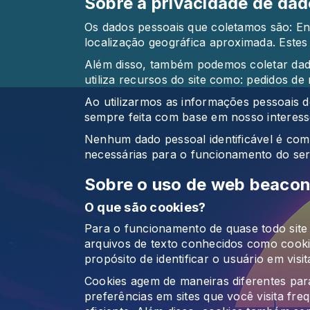
Sobre a privacidade de dad
Os dados pessoais que coletamos são: En
localização geográfica aproximada. Estes d
Além disso, também podemos coletar dad
utiliza recursos do site como: pedidos de
Ao utilizarmos as informações pessoais do
sempre feita com base em nosso interesse
Nenhum dado pessoal identificável é comp
necessárias para o funcionamento do serv
Sobre o uso de web beacon
O que são cookies?
Para o funcionamento de quase todo site a
arquivos de texto conhecidos como cookie
propósito de identificar o usuário em visi
Cookies agem de maneiras diferentes par
preferências em sites que você visita fr