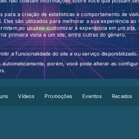
kies não coletam informações sobre você que possam ser u
 para a criação de estatísticas e comportamento de visi
les são utilizados para melhorar a sua experiência ao vis
rmitem ao usuário customizar a experiência em um site,
na primeira visita a um site, entre outras do gênero.
tir a funcionalidade do site e ou serviço disponibilizado.
s automaticamente, porém, você pode alterar as config
es.
uns
Vídeos
Promoções
Eventos
Recados
m