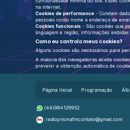
funcionalidade mínima do site. Esses coo
na internet.
Cookies de performance
- Coletam dados
pessoais como nome e endereço de email. E
Cookies funcionais
- São cookies que pe
linguagem e região, informações exibidas 
Como eu controlo meus cookies?
Alguns cookies são necessários para permi
A maioria dos navegadores aceita cookie
prevenir a obtenção automática de cooki
Página Inicial
Programação
Álb
(44)984129952
radioprismafmcontato@gmail.co