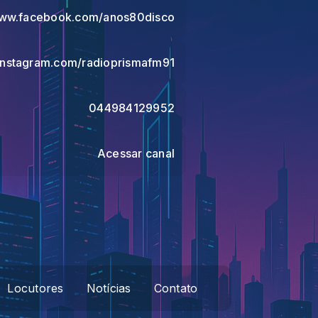
www.facebook.com/anos80disco
/instagram.com/radioprismafm91
044984129952
Acessar canal
Locutores
Notícias
Contato