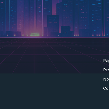
m
Pág
Pr
Not
Co