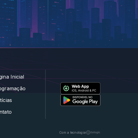
ina Inicial
ogramação
ícias
ntato
Com a tecnologia